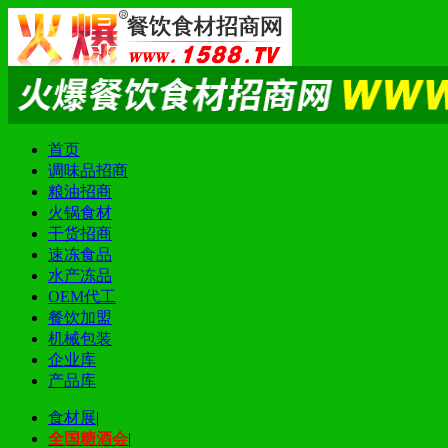
首页
调味品招商
粮油招商
火锅食材
干货招商
速冻食品
水产冻品
OEM代工
餐饮加盟
机械包装
企业库
产品库
食材展
|
全国糖酒会
|