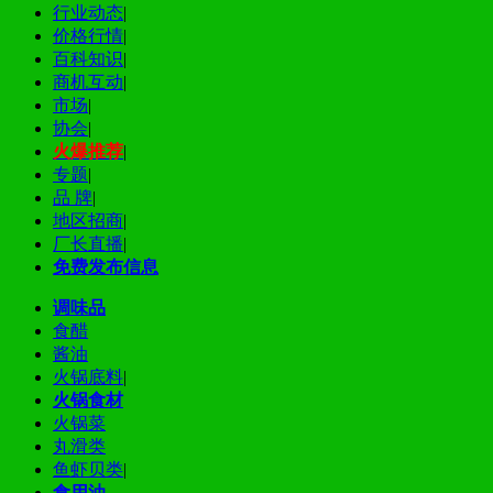
行业动态
|
价格行情
|
百科知识
|
商机互动
|
市场
|
协会
|
火爆推荐
|
专题
|
品 牌
|
地区招商
|
厂长直播
|
免费发布信息
调味品
食醋
酱油
火锅底料
|
火锅食材
火锅菜
丸滑类
鱼虾贝类
|
食用油